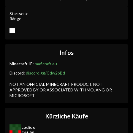
Startseite
Ränge
Infos
Minecraft IP:
maficraft.eu
Discord:
discord.gg/Cdw2bBd
NOT AN OFFICIAL MINECRAFT PRODUCT. NOT
APPROVED BY OR ASSOCIATED WITH MOJANG OR
MICROSOFT
Kürzliche Käufe
codiox
€11.89