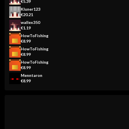
€5.39
Kluner123
€20.21
wallex350
€1.19
HowToFishing
€8.99
HowToFishing
€8.99
HowToFishing
€8.99
Menntaron
€8.99