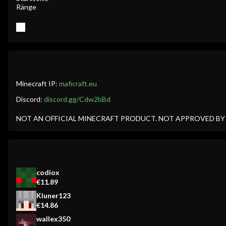
Ränge
Minecraft IP:
maficraft.eu
Discord:
discord.gg/Cdw2bBd
NOT AN OFFICIAL MINECRAFT PRODUCT. NOT APPROVED B
codiox
€11.89
Kluner123
€14.86
wallex350