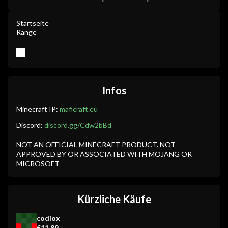
Startseite
Ränge
Infos
Minecraft IP:
maficraft.eu
Discord:
discord.gg/Cdw2bBd
NOT AN OFFICIAL MINECRAFT PRODUCT. NOT
APPROVED BY OR ASSOCIATED WITH MOJANG OR
MICROSOFT
Kürzliche Käufe
codiox
€11.89