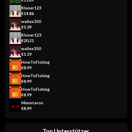
Kluner123
€14.86
wallex350
€5.39
Kluner123
€20.21
wallex350
€1.19
HowToFishing
€8.99
HowToFishing
€8.99
HowToFishing
€8.99
Menntaron
€8.99
Top Unterstützer